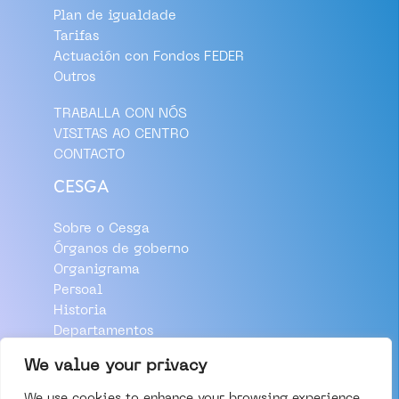
Plan de igualdade
Tarifas
Actuación con Fondos FEDER
Outros
TRABALLA CON NÓS
VISITAS AO CENTRO
CONTACTO
CESGA
Sobre o Cesga
Órganos de goberno
Organigrama
Persoal
Historia
Departamentos
Aviso Legal
We value your privacy
Política de Privacidade
We use cookies to enhance your browsing experience,