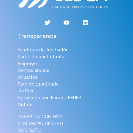
Transparencia
Estatutos da fundación
Perfil do contratante
Emprego
Contas anuais
Anuarios
Plan de igualdade
Tarifas
Actuación con Fondos FEDER
Outros
TRABALLA CON NÓS
VISITAS AO CENTRO
CONTACTO