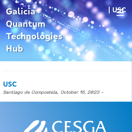
Skip
| USC
to
Galicia
content
Quantum
Technologies
Hub
USC
Santiago de Compostela,
October 16, 2023 -